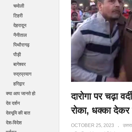
चमोली
टिहरी
देहरादून
नैनीताल
पिथौरागढ़
पौड़ी
बागेश्वर
रुद्रप्रयाग
हरिद्वार
दारोगा पर चढ़ा वर
क्या आप जानते हो
देव दर्शन
रोका, धक्का देकर 
देवभूमि की बात
देश-विदेश
OCTOBER 25, 2023
उत्त