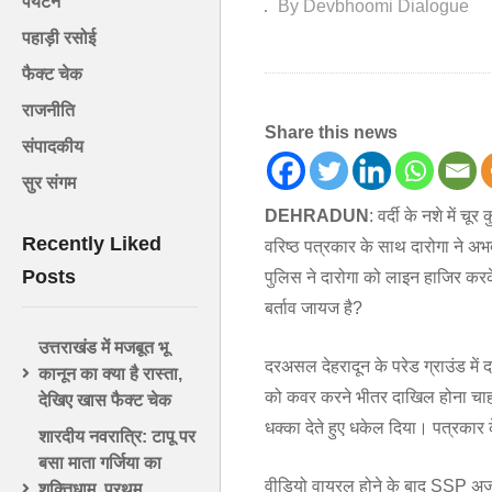
पर्यटन
By Devbhoomi Dialogue
पहाड़ी रसोई
फैक्ट चेक
राजनीति
Share this news
संपादकीय
सुर संगम
DEHRADUN
: वर्दी के नशे में च
Recently Liked
वरिष्ठ पत्रकार के साथ दारोगा ने 
Posts
पुलिस ने दारोगा को लाइन हाजिर करके
बर्ताव जायज है?
उत्तराखंड में मजबूत भू
दरअसल देहरादून के परेड ग्राउंड में
कानून का क्या है रास्ता,
को कवर करने भीतर दाखिल होना चाहत
देखिए खास फैक्ट चेक
धक्का देते हुए धकेल दिया। पत्रकार
शारदीय नवरात्रि: टापू पर
बसा माता गर्जिया का
वीडियो वायरल होने के बाद SSP अजय स
शक्तिधाम, प्रथम