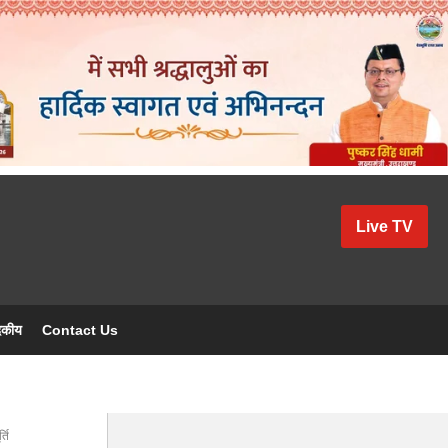
Live TV
दकीय
Contact Us
्ति