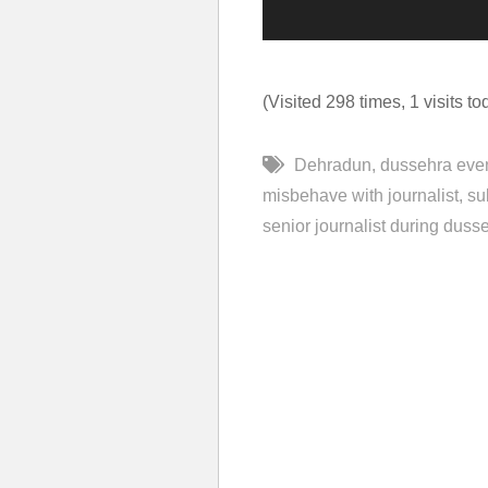
(Visited 298 times, 1 visits to
Dehradun
dussehra eve
misbehave with journalist
su
senior journalist during duss