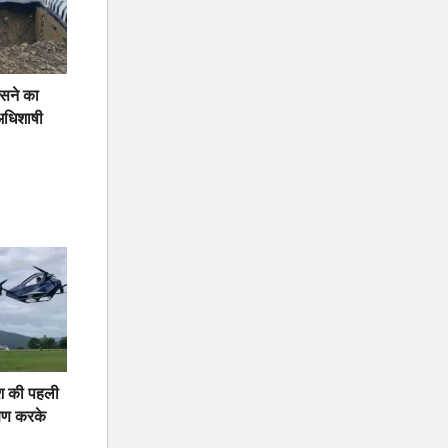
ंसने का
अधिशाषी
ेश की पहली
्षण करके