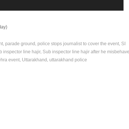
day)
nt
parade ground
police stops journalist to cover the event
SI
b inspector line hajir
Sub inspector line hajir after he misbehav
ehra event
Uttarakhand
uttarakhand police