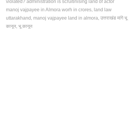
violated? administration is scruitinising land of actor
manoj vajpayee in Almora worh in crores
land law
uttarakhand
manoj vajpayee land in almora
उत्तराखंड मांगे भू
कानून
भू कानून