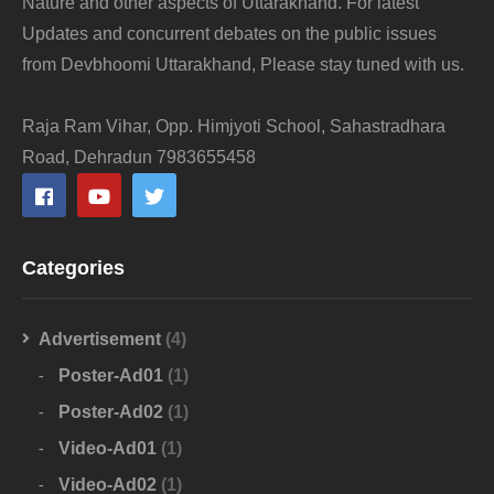
Nature and other aspects of Uttarakhand. For latest
Updates and concurrent debates on the public issues
from Devbhoomi Uttarakhand, Please stay tuned with us.
Raja Ram Vihar, Opp. Himjyoti School, Sahastradhara
Road, Dehradun 7983655458
Categories
Advertisement
(4)
Poster-Ad01
(1)
Poster-Ad02
(1)
Video-Ad01
(1)
Video-Ad02
(1)