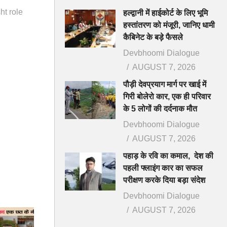
ht role
हल्द्वानी में हाईकोर्ट के लिए भूमि
भी दो
हस्तांतरण को मंजूरी, जानिए धामी
 फौरन इलाज
कैबिनेट के बड़े फैसले
महीनों तक
Devbhoomi Dialogue
 2 साल तक
AUGUST 7, 2026
पौड़ी देवप्रयाग मार्ग पर खाई में
गिरी बोलेरो कार, एक ही परिवार
ून स्थित
के 5 लोगों की दर्दनाक मौत
ेवा में हाथ
Devbhoomi Dialogue
ंग बच्चों के
AUGUST 7, 2026
 आंखों की
 पीड़ित लोग
पहाड़ के रवि का कमाल, देश की
पहली फ्लाइंग कार का सफल
परीक्षण करके दिया बड़ा संदेश
Devbhoomi Dialogue
AUGUST 7, 2026