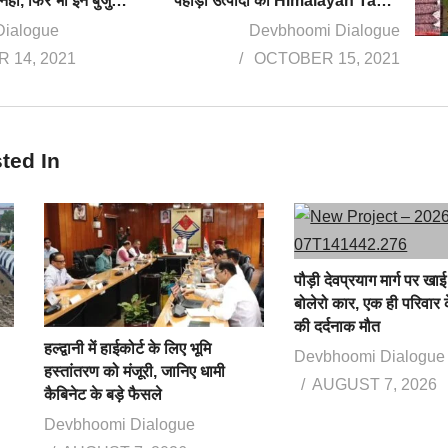
खेती से आमदनी नहीं, फिर भी इन बुजुर्गों ने नहीं छोड़ा जज्बा, खेती की कहानी सुनिए बुजुर्गों की जुबानी
पहाड़ी उत्पादों का Himalayan Taste and Health सेंटर, एक छत केनीचे मिलेंगे पहाड़ के तमाम जैविक उत्पाद
Dialogue
Devbhoomi Dialogue
 14, 2021
OCTOBER 15, 2021
ted In
पौड़ी देवप्रयाग मार्ग पर खाई 
बोलेरो कार, एक ही परिवार क
की दर्दनाक मौत
हल्द्वानी में हाईकोर्ट के लिए भूमि
Devbhoomi Dialogue
हस्तांतरण को मंजूरी, जानिए धामी
AUGUST 7, 2026
कैबिनेट के बड़े फैसले
Devbhoomi Dialogue