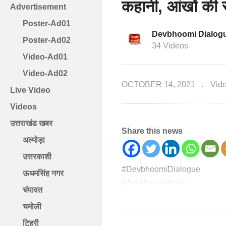
कहानी, आंखों की 
Advertisement
Poster-Ad01
Devbhoomi Dialog
Poster-Ad02
34 Videos
Video-Ad01
Video-Ad02
OCTOBER 14, 2021
Vid
Live Video
Videos
उत्तराखंड खबर
Share this news
अल्मोड़ा
उत्तरकाशी
#DevbhoomiDialogue
ऊधमसिंह नगर
#AcidAttackVictim
चंपावत
#KavitaBisht
चमोली
#InspiringStory
टिहरी
देवभूमि डायलॉग आज आपको मिलवा रहा ह