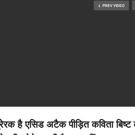
PREV VIDEO
बेहद मार्मिक और प्रेरक है एसि
ती से आमदनी नहीं, फिर भी इन
अटैक पीड़ित कविता बिष्ट की
ुर्गों ने नहीं छोड़ा जज्बा, खेती की
कहानी, आंखों की रोशनी खोने 
ानी सुनिए बुजुर्गों की जुबानी
भीहौसला नहीं हारा
्रेरक है एसिड अटैक पीड़ित कविता बिष्ट