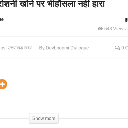
रोशनी खोने पर भीहौसला नहीं हारा
ue
643 Views
eos
उत्तराखंड खबर
By Devbhoomi Dialogue
0 
Show more
ै, संघर्ष और हौसले की प्रतिमूर्ति कविता बिष्ट से। मूल रूप से रानीखेत की रहन