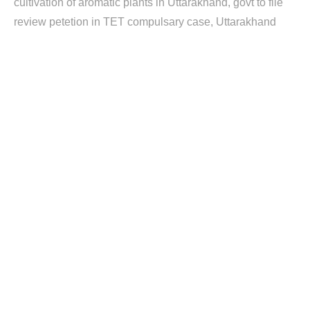
cultivation of aromatic plants in Uttarakhand
govt to file
review petetion in TET compulsary case
Uttarakhand