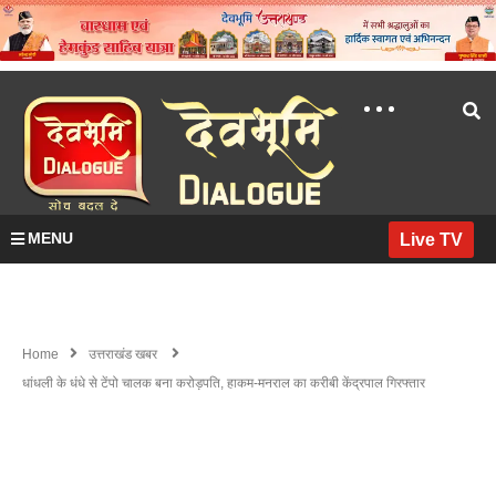
MENU
Live TV
Home
उत्तराखंड खबर
धांधली के धंधे से टेंपो चालक बना करोड़पति, हाकम-मनराल का करीबी केंद्रपाल गिरफ्तार