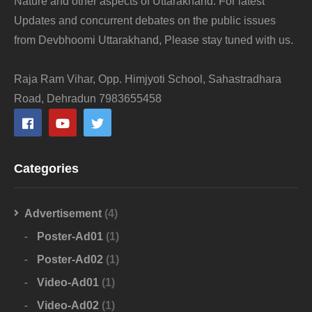
Nature and other aspects of Uttarakhand. For latest
Updates and concurrent debates on the public issues
from Devbhoomi Uttarakhand, Please stay tuned with us.
Raja Ram Vihar, Opp. Himjyoti School, Sahastradhara
Road, Dehradun 7983655458
Categories
Advertisement
(4)
Poster-Ad01
(1)
Poster-Ad02
(1)
Video-Ad01
(1)
Video-Ad02
(1)