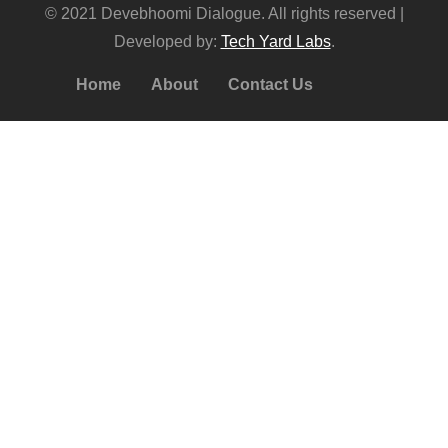
© 2021 Devebhoomi Dialogue. All rights reserved |
Developed by:
Tech Yard Labs
.
Home
About
Contact Us