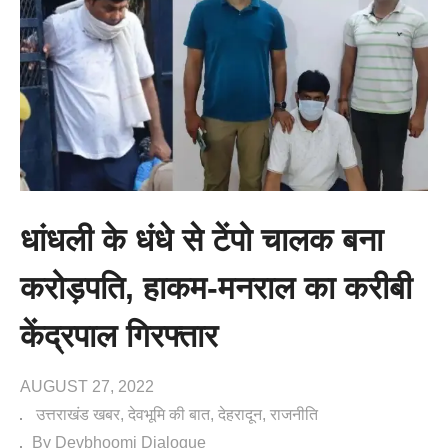
धांधली के धंधे से टेंपो चालक बना
करोड़पति, हाकम-मनराल का करीबी
केंद्रपाल गिरफ्तार
AUGUST 27, 2022
उत्तराखंड खबर
देवभूमि की बात
देहरादून
राजनीति
By Devbhoomi Dialogue