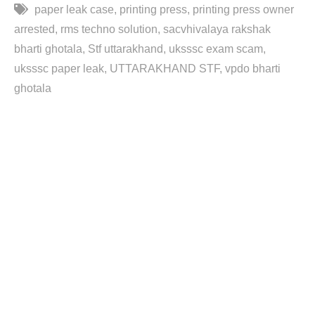
paper leak case
printing press
printing press owner
arrested
rms techno solution
sacvhivalaya rakshak
bharti ghotala
Stf uttarakhand
uksssc exam scam
uksssc paper leak
UTTARAKHAND STF
vpdo bharti
ghotala