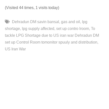
(Visited 44 times, 1 visits today)
Dehradun DM savin bansal
gas and oil
lpg
shortage
lpg supply affected
set up contro lroom
To
tackle LPG Shortage due to US iran war Dehradun DM
set up Control Room tomonitor spuuly and distribution
US Iran War