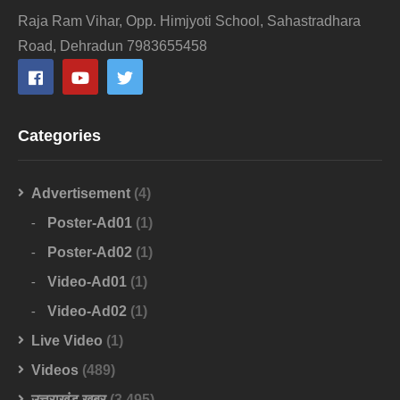
Raja Ram Vihar, Opp. Himjyoti School, Sahastradhara
Road, Dehradun 7983655458
Categories
Advertisement
(4)
Poster-Ad01
(1)
Poster-Ad02
(1)
Video-Ad01
(1)
Video-Ad02
(1)
Live Video
(1)
Videos
(489)
उत्तराखंड खबर
(3,495)