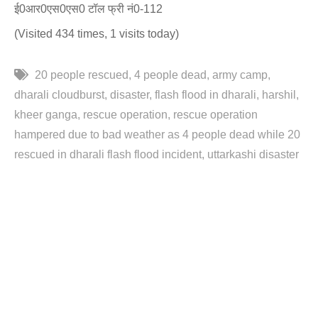
ई0आर0एस0एस0 टॉल फ्री नं0-112
(Visited 434 times, 1 visits today)
20 people rescued
4 people dead
army camp
dharali cloudburst
disaster
flash flood in dharali
harshil
kheer ganga
rescue operation
rescue operation
hampered due to bad weather as 4 people dead while 20
rescued in dharali flash flood incident
uttarkashi disaster