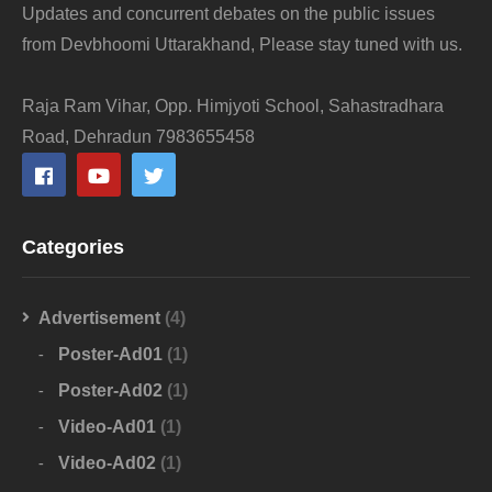
Updates and concurrent debates on the public issues
from Devbhoomi Uttarakhand, Please stay tuned with us.
Raja Ram Vihar, Opp. Himjyoti School, Sahastradhara
Road, Dehradun 7983655458
Categories
Advertisement
(4)
Poster-Ad01
(1)
Poster-Ad02
(1)
Video-Ad01
(1)
Video-Ad02
(1)