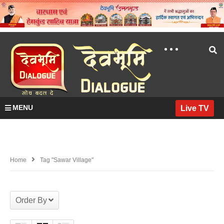
MENU
Live TV
Home
Tag "sawar Village"
Order By