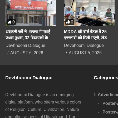
0
0
अंदरूनी सर्वे ने भाजपा में मचाई
MDDA की बोर्ड बैठक में 25
उथल पुथल, 32 विधायकों के कट
प्रस्तावों को मिली मंजूरी, लैंड
सकते हैं टिकट, सीएम को भी सेफ
पूलिंग, पर्यटन, औद्योगिक भवनों पर
Devbhoomi Dialogue
Devbhoomi Dialogue
सीट की तलाश
रहेगा फोकस
AUGUST 6, 2026
AUGUST 5, 2026
Devbhoomi Dialogue
Categorie
Devbhoomi Dialogue is an emerging
Advertise
digital platform, who offers various colors
Poster
of Religion, Culture, Civilization, Nature
Poster
and other aspects of Uttarakhand. For