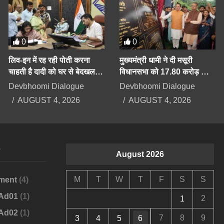
0
0
लिव-इन में रह रही पोती करना
मुख्यमंत्री धामी ने दी मसूरी
चाहती है दादी को घर से बेदखल,
विधानसभा को 17.80 करोड़ की
बिगड़ैल पोती पर महिला सेल करेगी
योजनाओं की सौगात
Devbhoomi Dialogue
Devbhoomi Dialogue
कार्रवाई
AUGUST 4, 2026
AUGUST 4, 2026
s
August 2026
M
T
W
T
F
S
S
ment
(4)
-Ad01
(1)
2
1
-Ad02
(1)
7
8
9
3
4
5
6