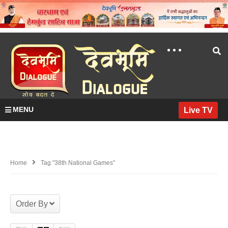
MENU
Live TV
Home
Tag "38th National Games"
Order By