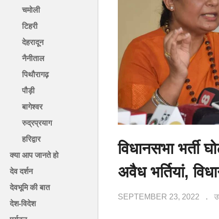
चमोली
टिहरी
देहरादून
नैनीताल
पिथौरागढ़
पौड़ी
बागेश्वर
रुद्रप्रयाग
हरिद्वार
विधानसभा भर्ती घोट
क्या आप जानते हो
अवैध भर्तियां, वि
देव दर्शन
देवभूमि की बात
SEPTEMBER 23, 2022
उ
देश-विदेश