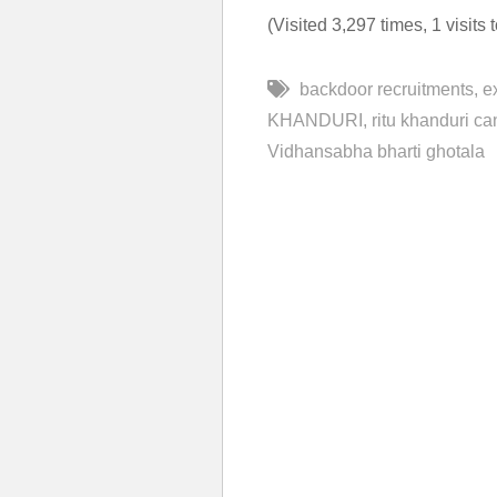
(Visited 3,297 times, 1 visits 
backdoor recruitments
e
KHANDURI
ritu khanduri c
Vidhansabha bharti ghotala