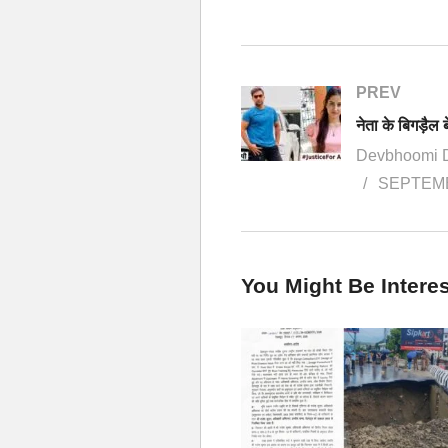
PREV
Devbhoomi 
SEPTEMB
You Might Be Interes