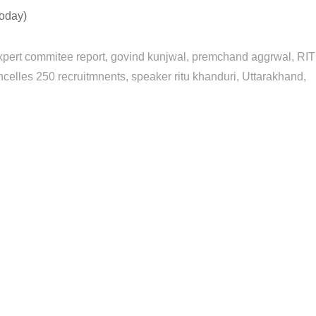
today)
xpert commitee report
govind kunjwal
premchand aggrwal
RI
ancelles 250 recruitmnents
speaker ritu khanduri
Uttarakhand