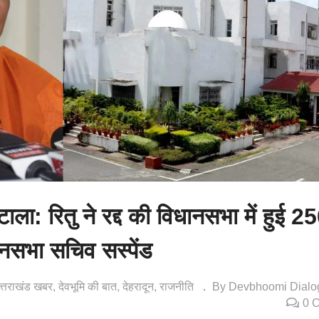
ाला: रितु ने रद्द की विधानसभा में हुई 2
धानसभा सचिव सस्पेंड
त्तराखंड खबर
देवभूमि की बात
देहरादून
राजनीति
By Devbhoomi Dialo
0 