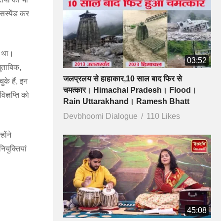
सस्पेंड कर
पा था।
03:52
मुताबिक,
जलप्रलय से हाहाकार,10 साल बाद फिर से
के हैं, इन
चमत्कार। Himachal Pradesh। Flood।
ज्ञप्ति को
Rain Uttarakhand। Ramesh Bhatt
Devbhoomi Dialogue
110 Likes
होंने
युक्तियां
45:08