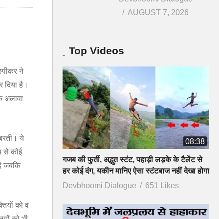
AUGUST 7, 2026
Top Videos
स्पीकर ने
कर दिया है।
े अलावा
ं बरती। ये
08:38
य से कोई
गजब की फुर्ती, अद्भुत स्टंट, पहाड़ी लड़के के टैलेंट से
 है जबकि
हर कोई दंग, यकीन मानिए ऐसा स्टंटबाज नहीं देखा होगा
Devbhoomi Dialogue
651 Likes
तियों को व
ियों को भी