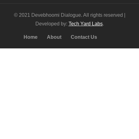
© 2021 Devebhoomi Dialogue. All rights reserved |
Developed by:
Tech Yard Labs
.
Home
About
Contact Us