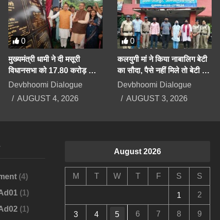
0
0
मुख्यमंत्री धामी ने दी मसूरी
कलयुगी मां ने किया नाबालिग बेटी
विधानसभा को 17.80 करोड़ की
का सौदा, पैसे नहीं मिले तो बेटी के
योजनाओं की सौगात
अपहरण का झूठा मुकदमा दर्ज
Devbhoomi Dialogue
Devbhoomi Dialogue
कराया
AUGUST 4, 2026
AUGUST 3, 2026
s
August 2026
M
T
W
T
F
S
S
ment
(4)
-Ad01
(1)
2
1
-Ad02
(1)
6
7
8
9
3
4
5