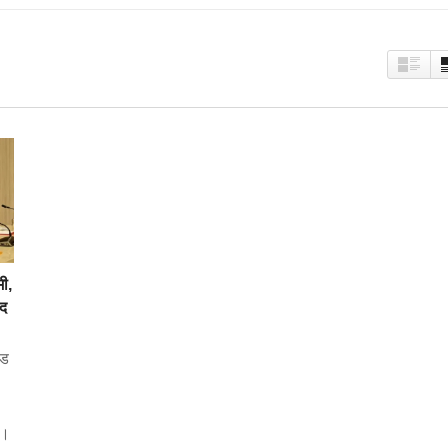
ी,
ाद
ंड
ी।