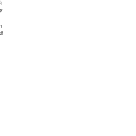
से
के
h
वी