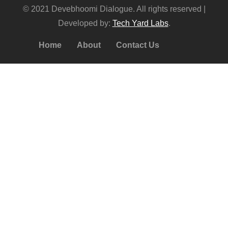
© 2021 Devebhoomi Dialogue. All rights reserved |
Developed by:
Tech Yard Labs
.
Home
About
Contact Us