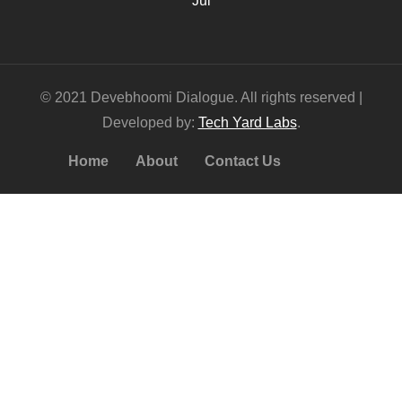
Jul
© 2021 Devebhoomi Dialogue. All rights reserved |
Developed by:
Tech Yard Labs
.
Home
About
Contact Us