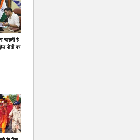
ना चाहती है
़ैल पोती पर
नी के लिए