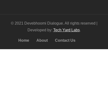
© 2021 Devebhoomi Dialogue. All rights reserved |
Developed by:
Tech Yard Labs
.
Home
About
Contact Us