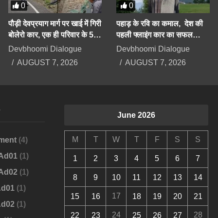
0
0
पौड़ी देवप्रयाग मार्ग पर खाई में गिरी
पहाड़ के रवि का कमाल, देश की
बोलेरो कार, एक ही परिवार के 5
पहली फ्लाइंग कार का सफल
लोगों की दर्दनाक मौत
परीक्षण करके दिया बड़ा संदेश
Devbhoomi Dialogue
Devbhoomi Dialogue
AUGUST 7, 2026
AUGUST 7, 2026
s
June 2026
M
T
W
T
F
S
S
ment
(4)
-Ad01
(1)
1
2
3
4
5
6
7
-Ad02
(1)
8
9
10
11
12
13
14
Ad01
(1)
17
15
16
18
19
20
21
Ad02
(1)
24
28
22
23
25
26
27