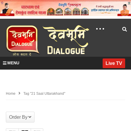
MENU
Live TV
Home
Tag "21 Saal Uttarakhand"
Order By