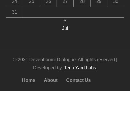
24
25
26
27
28
29
30
31
«
Jul
© 2021 Devebhoomi Dialogue. All rights reserved |
Developed by:
Tech Yard Labs
.
Home
About
Contact Us