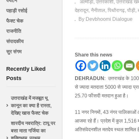
पर्यटन
अल्मोड़ा
उत्तरकाशी
उत्तराखंड ख
देहरादून
नैनीताल
पिथौरागढ़
पौड़ी
पहाड़ी रसोई
By Devbhoomi Dialogue
फैक्ट चेक
राजनीति
संपादकीय
सुर संगम
Share this news
Recently Liked
Posts
DEHRADUN
: उत्तराखंड के 100
से ज्यादा मतदाता 5000 से ज्यादा प्रत
25.70 फीसदी मतदान हुआ है।
उत्तराखंड में मजबूत भू
कानून का क्या है रास्ता,
11 नगर निगमों, 43 नंगर पालिकाओं और
देखिए खास फैक्ट चेक
आजमा रहे हैं। प्रदेश में कुल 1,51
शारदीय नवरात्रि: टापू पर
अतिसंवेदनशील मतदेय स्थल शामिल ह
बसा माता गर्जिया का
शक्तिधाम, प्रथम