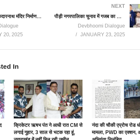
NEXT
अब तेलंगाना में केदारनाथ मंदिर निर्माण पर विवाद, चारधाम महापंचायत ने जताया विरोध
पौड़ी नगरपालिका चुनाव में गजब का खेल, 6 साल, 9 साल के बच्चों को बना दिया वोटर, वर्षों से वोट दे रहे लोगों के नाम गायब
Dialogue
Devbhoomi Dialogue
 20, 2025
JANUARY 23, 2025
ted In
द
क्रिकेटर ऋषभ पंत ने आधी रात CM से
नंदा की चौकी एप्रोच रोड ध
लगाई गुहार, 3 साल से भटक रहा हूं,
मामला, PWD का एक्शन, 
उत्तराखंड में नहीं मिल रही जमीन
अभियंता निलंबित