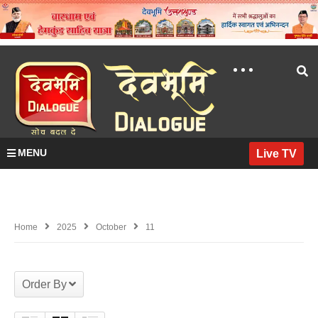
MENU
Live TV
Home
2025
October
11
Order By