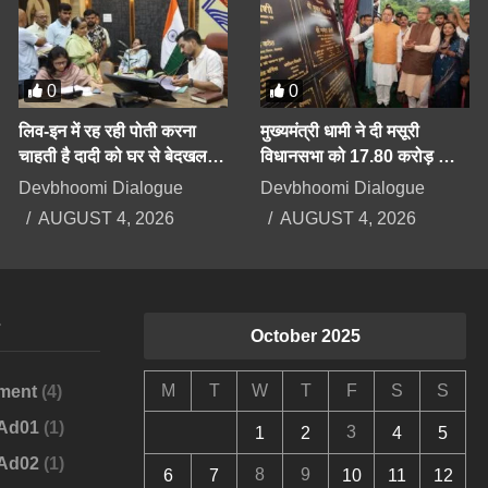
0
0
लिव-इन में रह रही पोती करना
मुख्यमंत्री धामी ने दी मसूरी
चाहती है दादी को घर से बेदखल,
विधानसभा को 17.80 करोड़ की
बिगड़ैल पोती पर महिला सेल करेगी
योजनाओं की सौगात
Devbhoomi Dialogue
Devbhoomi Dialogue
कार्रवाई
AUGUST 4, 2026
AUGUST 4, 2026
s
October 2025
M
T
W
T
F
S
S
ment
(4)
-Ad01
(1)
3
1
2
4
5
-Ad02
(1)
8
9
6
7
10
11
12