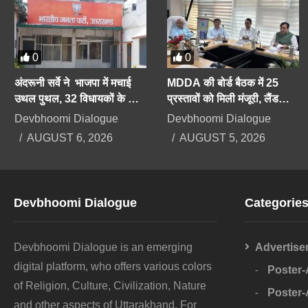
0
0
अंदरूनी सर्वे ने भाजपा में मचाई
MDDA की बोर्ड बैठक में 25
उथल पुथल, 32 विधायकों के कट
प्रस्तावों को मिली मंजूरी, लैंड
सकते हैं टिकट, सीएम को भी सेफ
पूलिंग, पर्यटन, औद्योगिक भवनों पर
Devbhoomi Dialogue
Devbhoomi Dialogue
सीट की तलाश
रहेगा फोकस
AUGUST 6, 2026
AUGUST 5, 2026
Devbhoomi Dialogue
Categorie
Devbhoomi Dialogue is an emerging
Advertise
digital platform, who offers various colors
Poster
of Religion, Culture, Civilization, Nature
Poster
and other aspects of Uttarakhand. For