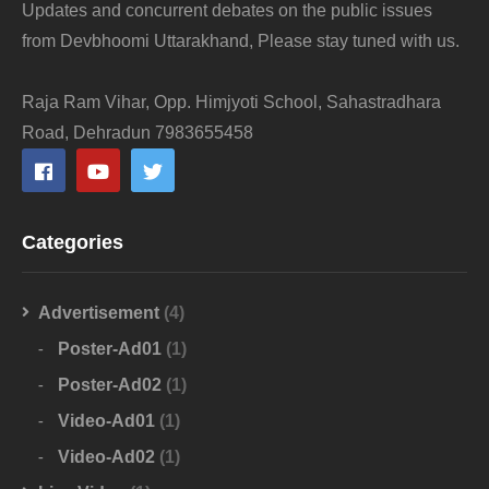
Updates and concurrent debates on the public issues
from Devbhoomi Uttarakhand, Please stay tuned with us.
Raja Ram Vihar, Opp. Himjyoti School, Sahastradhara
Road, Dehradun 7983655458
Categories
Advertisement
(4)
Poster-Ad01
(1)
Poster-Ad02
(1)
Video-Ad01
(1)
Video-Ad02
(1)