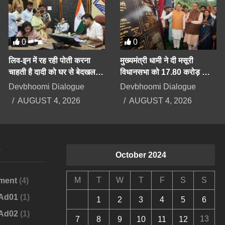
0
0
लिव-इन में रह रही पोती करना
मुख्यमंत्री धामी ने दी मसूरी
चाहती है दादी को घर से बेदखल,
विधानसभा को 17.80 करोड़ की
बिगड़ैल पोती पर महिला सेल करेगी
योजनाओं की सौगात
Devbhoomi Dialogue
Devbhoomi Dialogue
कार्रवाई
AUGUST 4, 2026
AUGUST 4, 2026
s
October 2024
M
T
W
T
F
S
S
ment
(4)
-Ad01
(1)
1
2
3
4
5
6
-Ad02
(1)
13
7
8
9
10
11
12