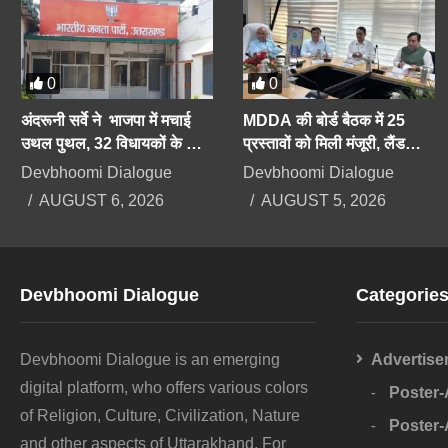
0
0
अंदरूनी सर्वे ने भाजपा में मचाई
MDDA की बोर्ड बैठक में 25
उथल पुथल, 32 विधायकों के कट
प्रस्तावों को मिली मंजूरी, लैंड
सकते हैं टिकट, सीएम को भी सेफ
पूलिंग, पर्यटन, औद्योगिक भवनों पर
Devbhoomi Dialogue
Devbhoomi Dialogue
सीट की तलाश
रहेगा फोकस
AUGUST 6, 2026
AUGUST 5, 2026
Devbhoomi Dialogue
Categorie
Devbhoomi Dialogue is an emerging
Advertise
digital platform, who offers various colors
Poster
of Religion, Culture, Civilization, Nature
Poster
and other aspects of Uttarakhand. For