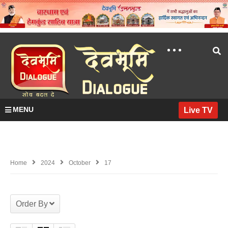
MENU
Live TV
Home
2024
October
17
Order By