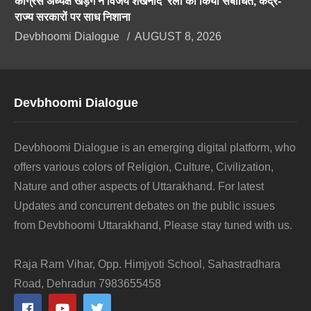
कांग्रेस अध्यक्ष खड़गे ने विजय शंखनाद रैली को किया संबोधित, केंद्र-
राज्य सरकारों पर साध निशाना
Devbhoomi Dialogue
AUGUST 8, 2026
Devbhoomi Dialogue
Devbhoomi Dialogue is an emerging digital platform, who
offers various colors of Religion, Culture, Civilization,
Nature and other aspects of Uttarakhand. For latest
Updates and concurrent debates on the public issues
from Devbhoomi Uttarakhand, Please stay tuned with us.
Raja Ram Vihar, Opp. Himjyoti School, Sahastradhara
Road, Dehradun 7983655458