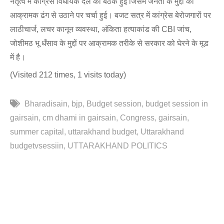
नेतृत्व में कांग्रेस विधायक दल की बैठक हुई जिसमें जनता के मुद्दों को
आक्रामक ढंग से उठाने पर चर्चा हुई। बजट सत्र में कांग्रेस बेरोजगारों पर
लाठीचार्ज, लचर कानून व्यवस्था, अंकिता हत्याकांड की CBI जांच,
जोशीमठ भू धँसाव के मुद्दों पर आक्रामक तरीके से सरकार को घेरने के मूड
में है।
(Visited 212 times, 1 visits today)
Bharadisain
bjp
Budget session
budget session in
gairsain
cm dhami in gairsain
Congress
gairsain
summer capital
uttarakhand budget
Uttarakhand
budgetvsessiin
UTTARAKHAND POLITICS