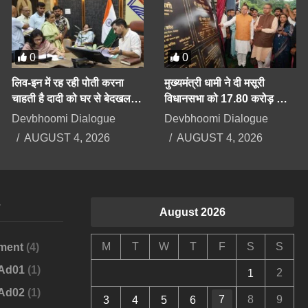
0
0
लिव-इन में रह रही पोती करना
मुख्यमंत्री धामी ने दी मसूरी
चाहती है दादी को घर से बेदखल,
विधानसभा को 17.80 करोड़ की
बिगड़ैल पोती पर महिला सेल करेगी
योजनाओं की सौगात
Devbhoomi Dialogue
Devbhoomi Dialogue
कार्रवाई
AUGUST 4, 2026
AUGUST 4, 2026
s
August 2026
M
T
W
T
F
S
S
ment
(4)
-Ad01
(1)
2
1
-Ad02
(1)
7
8
9
3
4
5
6