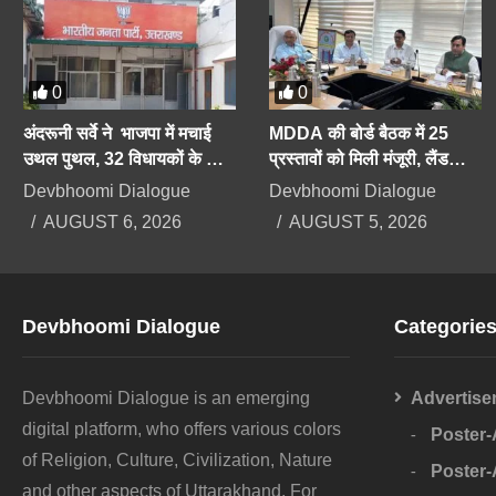
0
0
अंदरूनी सर्वे ने भाजपा में मचाई
MDDA की बोर्ड बैठक में 25
उथल पुथल, 32 विधायकों के कट
प्रस्तावों को मिली मंजूरी, लैंड
सकते हैं टिकट, सीएम को भी सेफ
पूलिंग, पर्यटन, औद्योगिक भवनों पर
Devbhoomi Dialogue
Devbhoomi Dialogue
सीट की तलाश
रहेगा फोकस
AUGUST 6, 2026
AUGUST 5, 2026
Devbhoomi Dialogue
Categorie
Devbhoomi Dialogue is an emerging
Advertise
digital platform, who offers various colors
Poster
of Religion, Culture, Civilization, Nature
Poster
and other aspects of Uttarakhand. For