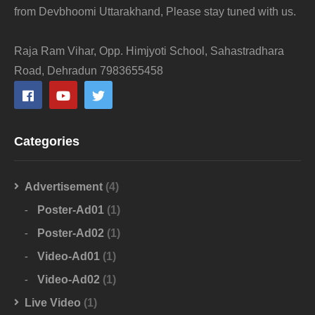
from Devbhoomi Uttarakhand, Please stay tuned with us.
Raja Ram Vihar, Opp. Himjyoti School, Sahastradhara
Road, Dehradun 7983655458
Categories
Advertisement
(4)
Poster-Ad01
(1)
Poster-Ad02
(1)
Video-Ad01
(1)
Video-Ad02
(1)
Live Video
(1)