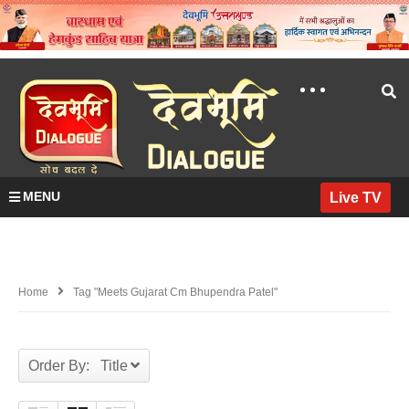
MENU
Live TV
Home
Tag "meets Gujarat Cm Bhupendra Patel"
Order By: Title