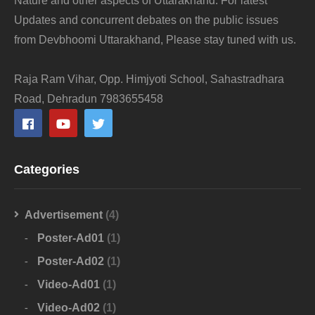
Nature and other aspects of Uttarakhand. For latest
Updates and concurrent debates on the public issues
from Devbhoomi Uttarakhand, Please stay tuned with us.
Raja Ram Vihar, Opp. Himjyoti School, Sahastradhara
Road, Dehradun 7983655458
Categories
Advertisement
(4)
Poster-Ad01
(1)
Poster-Ad02
(1)
Video-Ad01
(1)
Video-Ad02
(1)