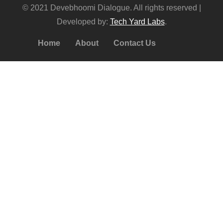
© 2021 Devebhoomi Dialogue. All rights reserved |
Developed by:
Tech Yard Labs
.
Home
About
Contact Us