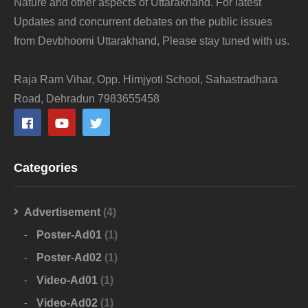
Nature and other aspects of Uttarakhand. For latest
Updates and concurrent debates on the public issues
from Devbhoomi Uttarakhand, Please stay tuned with us.
Raja Ram Vihar, Opp. Himjyoti School, Sahastradhara
Road, Dehradun 7983655458
Categories
Advertisement
(4)
Poster-Ad01
(1)
Poster-Ad02
(1)
Video-Ad01
(1)
Video-Ad02
(1)