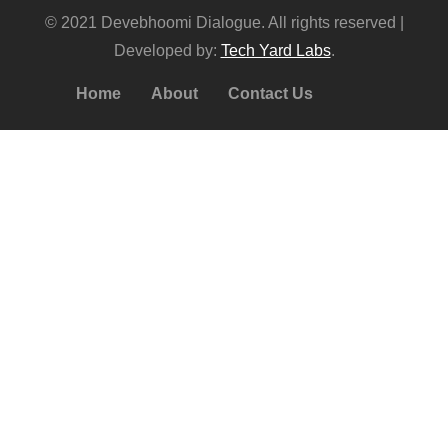
© 2021 Devebhoomi Dialogue. All rights reserved |
Developed by:
Tech Yard Labs
.
Home
About
Contact Us