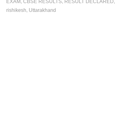
EXAM
CBSE RESULTS
RESULT DECLARED
rishikesh
Uttarakhand