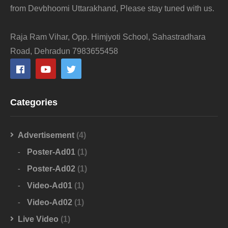
from Devbhoomi Uttarakhand, Please stay tuned with us.
Raja Ram Vihar, Opp. Himjyoti School, Sahastradhara
Road, Dehradun 7983655458
Categories
Advertisement
(4)
Poster-Ad01
(1)
Poster-Ad02
(1)
Video-Ad01
(1)
Video-Ad02
(1)
Live Video
(1)