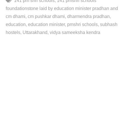
141 pm shri schools
141 pmshri schools
foundationstone laid by education minister pradhan and
cm dhami
cm pushkar dhami
dharmendra pradhan
education
education minister
pmshri schools
subhash
hostels
Uttarakhand
vidya sameeksha kendra