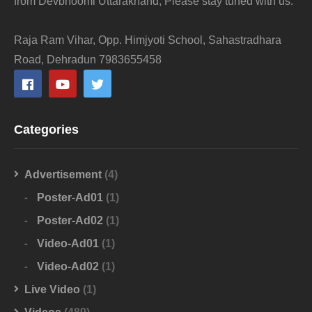
from Devbhoomi Uttarakhand, Please stay tuned with us.
Raja Ram Vihar, Opp. Himjyoti School, Sahastradhara
Road, Dehradun 7983655458
Categories
Advertisement
(4)
Poster-Ad01
(1)
Poster-Ad02
(1)
Video-Ad01
(1)
Video-Ad02
(1)
Live Video
(1)