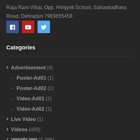
Raja Ram Vihar, Opp. Himjyoti School, Sahastradhara
Road, Dehradun 7983655458
Categories
Advertisement
(4)
Poster-Ad01
(1)
Poster-Ad02
(1)
Video-Ad01
(1)
Video-Ad02
(1)
Live Video
(1)
Videos
(489)
उत्तराखंड खबर
(3,495)