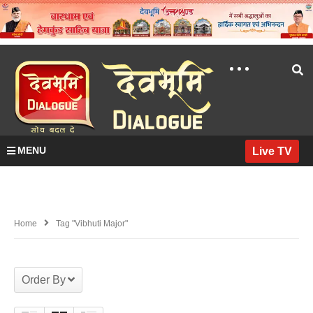
MENU
Live TV
Home
Tag "vibhuti Major"
Order By