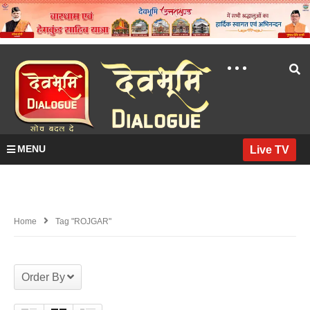
MENU
Live TV
Home
Tag "ROJGAR"
Order By