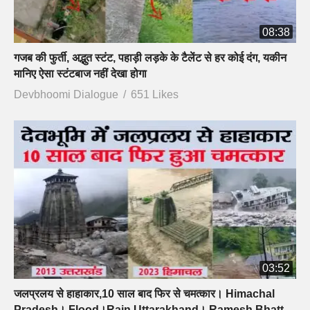
08:38
गजब की फुर्ती, अद्भुत स्टंट, पहाड़ी लड़के के टैलेंट से हर कोई दंग, यकीन
मानिए ऐसा स्टंटबाज नहीं देखा होगा
Devbhoomi Dialogue
651 Likes
03:52
जलप्रलय से हाहाकार,10 साल बाद फिर से चमत्कार। Himachal
Pradesh। Flood।Rain Uttarakhand। Ramesh Bhatt