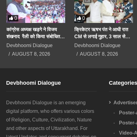
0
0
कांग्रेस अध्यक्ष खड़गे ने विजय
क्रिकेटर ऋषभ पंत ने आधी रात
शंखनाद रैली को किया संबोधित,
CM से लगाई गुहार, 3 साल से
केंद्र-राज्य सरकारों पर साध
भटक रहा हूं, उत्तराखंड में नहीं मिल
Devbhoomi Dialogue
Devbhoomi Dialogue
निशाना
रही जमीन
AUGUST 8, 2026
AUGUST 8, 2026
Devbhoomi Dialogue
Categorie
Devbhoomi Dialogue is an emerging
Advertise
digital platform, who offers various colors
Poster
of Religion, Culture, Civilization, Nature
Poster
and other aspects of Uttarakhand. For
Video-
latest Updates and concurrent debates on