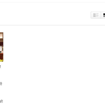
ो
मी
 की