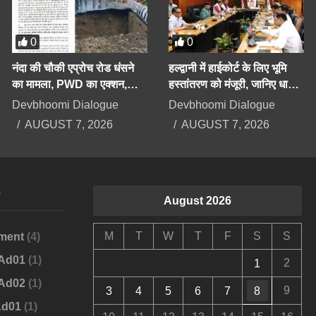
0
0
नंदा की चौकी एप्रोच रोड धंसने
हल्द्वानी में हाईकोर्ट के लिए भूमि
का मामला, PWD का एक्शन,
हस्तांतरण को मंजूरी, जानिए धामी
अधिशाषी अभियंता निलंबित
कैबिनेट के बड़े फैसले
Devbhoomi Dialogue
Devbhoomi Dialogue
AUGUST 7, 2026
AUGUST 7, 2026
s
August 2026
M
T
W
T
F
S
S
ment
(4)
-Ad01
(1)
2
1
-Ad02
(1)
9
3
4
5
6
7
8
Ad01
(1)