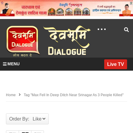
MENU
Live TV
Home
Tag "Max Fell In Deep Ditch Near Srinagar As 3 People Killed"
Order By: Like