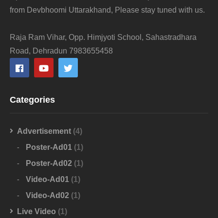
from Devbhoomi Uttarakhand, Please stay tuned with us.
Raja Ram Vihar, Opp. Himjyoti School, Sahastradhara
Road, Dehradun 7983655458
Categories
Advertisement
(4)
Poster-Ad01
(1)
Poster-Ad02
(1)
Video-Ad01
(1)
Video-Ad02
(1)
Live Video
(1)