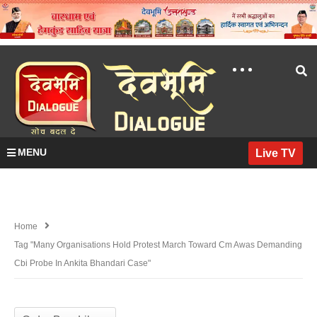
MENU
Live TV
Home
Tag "Many Organisations Hold Protest March Toward Cm Awas Demanding
Cbi Probe In Ankita Bhandari Case"