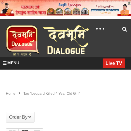
MENU
Live TV
Home
Tag "leopard Killed 4 Year Old Girl"
Order By