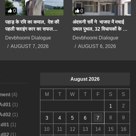
0
0
पहाड़ के रवि का कमाल, देश की
अंदरूनी सर्वे ने भाजपा में मचाई
पहली फ्लाइंग कार का सफल
उथल पुथल, 32 विधायकों के कट
परीक्षण करके दिया बड़ा संदेश
सकते हैं टिकट, सीएम को भी सेफ
Devbhoomi Dialogue
Devbhoomi Dialogue
सीट की तलाश
AUGUST 7, 2026
AUGUST 6, 2026
s
August 2026
M
T
W
T
F
S
S
ment
(4)
-Ad01
(1)
2
1
-Ad02
(1)
8
9
3
4
5
6
7
Ad01
(1)
10
11
12
13
14
15
16
Ad02
(1)