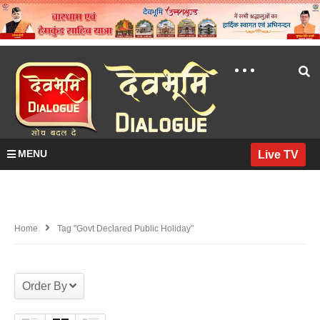
MENU
Live TV
Home
Tag "govt Declared Public Holiday"
Order By