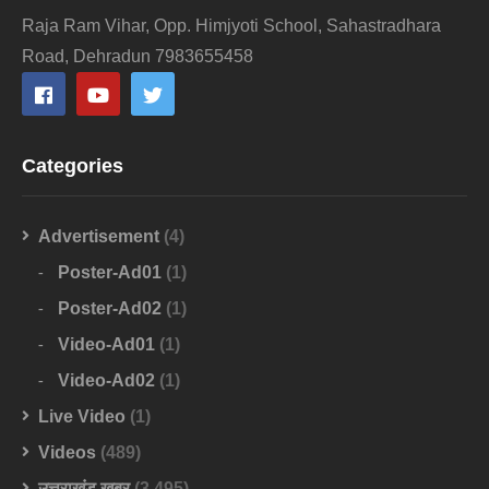
Raja Ram Vihar, Opp. Himjyoti School, Sahastradhara
Road, Dehradun 7983655458
Categories
Advertisement
(4)
Poster-Ad01
(1)
Poster-Ad02
(1)
Video-Ad01
(1)
Video-Ad02
(1)
Live Video
(1)
Videos
(489)
उत्तराखंड खबर
(3,495)