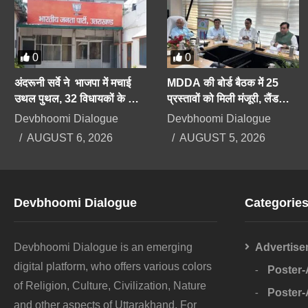
0
0
अंदरूनी सर्वे ने भाजपा में मचाई
MDDA की बोर्ड बैठक में 25
उथल पुथल, 32 विधायकों के कट
प्रस्तावों को मिली मंजूरी, लैंड
सकते हैं टिकट, सीएम को भी सेफ
पूलिंग, पर्यटन, औद्योगिक भवनों पर
Devbhoomi Dialogue
Devbhoomi Dialogue
सीट की तलाश
रहेगा फोकस
AUGUST 6, 2026
AUGUST 5, 2026
Devbhoomi Dialogue
Categorie
Devbhoomi Dialogue is an emerging
Advertise
digital platform, who offers various colors
Poster
of Religion, Culture, Civilization, Nature
Poster
and other aspects of Uttarakhand. For