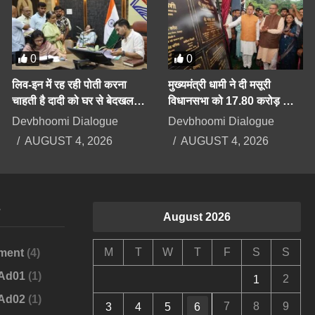
0
0
लिव-इन में रह रही पोती करना
मुख्यमंत्री धामी ने दी मसूरी
चाहती है दादी को घर से बेदखल,
विधानसभा को 17.80 करोड़ की
बिगड़ैल पोती पर महिला सेल करेगी
योजनाओं की सौगात
Devbhoomi Dialogue
Devbhoomi Dialogue
कार्रवाई
AUGUST 4, 2026
AUGUST 4, 2026
s
August 2026
M
T
W
T
F
S
S
ment
(4)
-Ad01
(1)
2
1
-Ad02
(1)
7
8
9
3
4
5
6