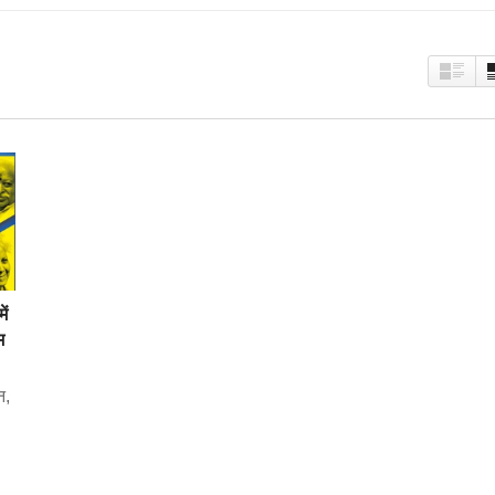
ें
म
न,