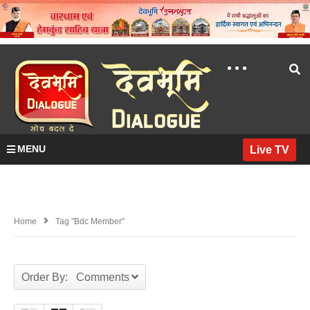
MENU
Live TV
Home
Tag "bdc Member"
Order By: Comments