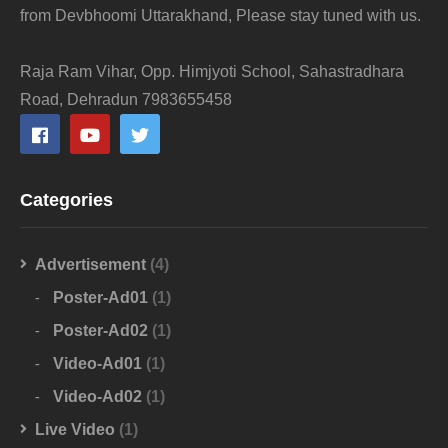
from Devbhoomi Uttarakhand, Please stay tuned with us.
Raja Ram Vihar, Opp. Himjyoti School, Sahastradhara
Road, Dehradun 7983655458
Categories
Advertisement
(4)
Poster-Ad01
(1)
Poster-Ad02
(1)
Video-Ad01
(1)
Video-Ad02
(1)
Live Video
(1)