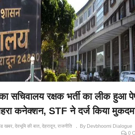
का सचिवालय रक्षक भर्ती का लीक हुआ पे
 गहरा कनेक्शन, STF ने दर्ज किया मुकदम
खंड खबर
देवभूमि की बात
देहरादून
राजनीति
By Devbhoomi Dialogue
0 